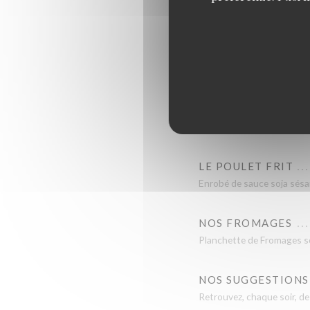
Pâte Feuilletée pur beurre,
LE TATAKI DE THO
Fumé au Paprika, soja, yuz
LA FOCACCIA TOA
Pesto maison, Mortadelle à 
LE POULET FRIT
Enrobé de sauce soja sésa
NOS FROMAGES
Planchette de Fromages sé
NOS SUGGESTIONS
Retrouvez, chaque soir, d