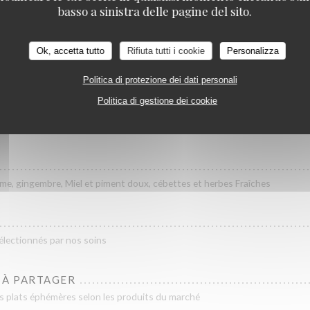
basso a sinistra delle pagine del sito.
 Sauce fine crémée aux Morilles, Trompettes de la Mort, Shiitakés et Giroll
Ok, accetta tutto
Rifiuta tutti i cookie
Personalizza
N
u et agrumes, herbes fraîches
Politica di protezione dei dati personali
Politica di gestione dei cookie
STÉE
la Truffe, stracciatella, roquette et Pickles
me, gingembre, Miel et piment doux, cébettes et herbes Fraîches
lectionnés par nos soins
 À PARTAGER
es plats éphémères selon les produits du marché