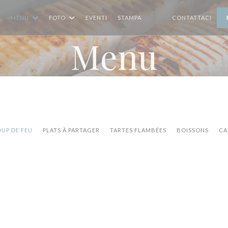
MENU
FOTO
EVENTI
STAMPA
CONTATTACI
((APRE UNA NUOVA FINE
((APRE UNA NUOVA FI
Menu
UP DE FEU
PLATS À PARTAGER
TARTES FLAMBÉES
BOISSONS
CA