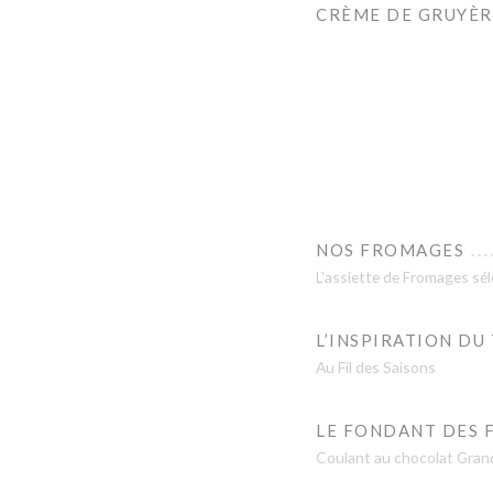
CRÈME DE GRUYÈR
NOS FROMAGES
L'assiette de Fromages sé
L’INSPIRATION DU
Au Fil des Saisons
LE FONDANT DES 
Coulant au chocolat Gran