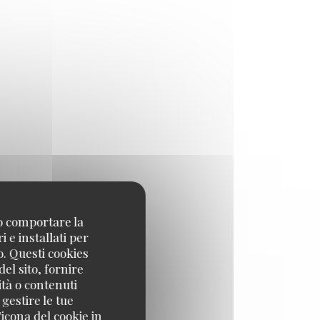
17,00 EUR
no comportare la
 e installati per
o. Questi cookies
17,00 EUR
el sito, fornire
ità o contenuti
 gestire le tue
icona del cookie in