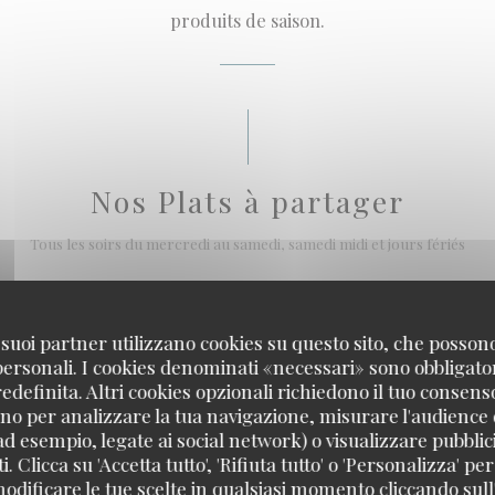
produits de saison.
Nos Plats à partager
Tous les soirs du mercredi au samedi, samedi midi et jours fériés
 DE BOEUF
s réduit, oignons, échalotes et herbes fraîches
 i suoi partner utilizzano cookies su questo sito, che posso
 personali. I cookies denominati «necessari» sono obbligatori
definita. Altri cookies opzionali richiedono il tuo consens
 LÉGUMES
no per analizzare la tua navigazione, misurare l'audience d
t Stracciatella
ad esempio, legate ai social network) o visualizzare pubblic
. Clicca su 'Accetta tutto', 'Rifiuta tutto' o 'Personalizza' per
odificare le tue scelte in qualsiasi momento cliccando sull'
E CHAMPIGNONS