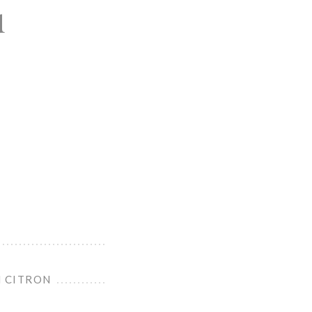
u
M CITRON