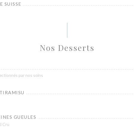
E SUISSE
Nos Desserts
lectionnés par nos soins
 TIRAMISU
FINES GUEULES
d Cru