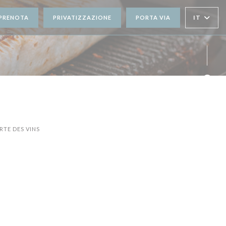
IT
PRENOTA
PRIVATIZZAZIONE
PORTA VIA
STRA))
NESTRA))
Face
Inst
RTE DES VINS