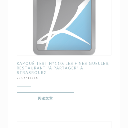
KAPOUÉ TEST N°110: LES FINES GUEULES,
RESTAURANT “À PARTAGER” À
STRASBOURG
2016/11/16
((在新窗口中打开))
阅读文章