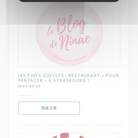
LES FINES GUEULES : RESTAURANT « POUR
PARTAGER » À STRASBOURG !
2017/03/21
((在新窗口中打开))
阅读文章