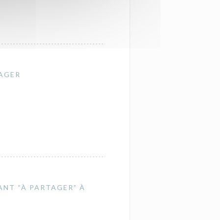
TAGER
ANT “À PARTAGER” À