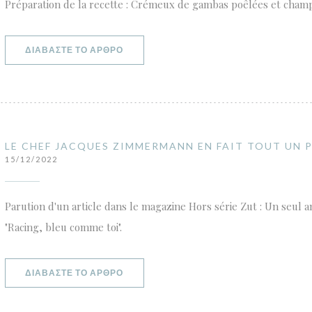
Préparation de la recette : Crémeux de gambas poêlées et champ
((ΑΝΟΊΓΕΙ ΣΕ ΝΈΟ ΠΑΡΆΘΥΡΟ))
ΔΙΑΒΆΣΤΕ ΤΟ ΆΡΘΡΟ
LE CHEF JACQUES ZIMMERMANN EN FAIT TOUT UN 
15/12/2022
Parution d'un article dans le magazine Hors série Zut : Un seul 
"Racing, bleu comme toi".
((ΑΝΟΊΓΕΙ ΣΕ ΝΈΟ ΠΑΡΆΘΥΡΟ))
ΔΙΑΒΆΣΤΕ ΤΟ ΆΡΘΡΟ