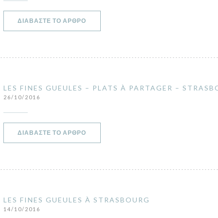
((ΑΝΟΊΓΕΙ ΣΕ ΝΈΟ ΠΑΡΆΘΥΡΟ))
ΔΙΑΒΆΣΤΕ ΤΟ ΆΡΘΡΟ
LES FINES GUEULES – PLATS À PARTAGER – STRAS
26/10/2016
((ΑΝΟΊΓΕΙ ΣΕ ΝΈΟ ΠΑΡΆΘΥΡΟ))
ΔΙΑΒΆΣΤΕ ΤΟ ΆΡΘΡΟ
LES FINES GUEULES À STRASBOURG
14/10/2016