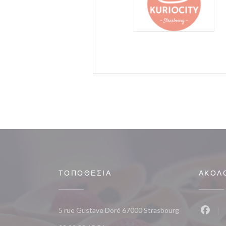
ΤΟΠΟΘΕΣΊΑ
ΑΚΟΛ
((ανοίγει σε νέ
5 rue Gustave Doré 67000 Strasbourg
Faceb