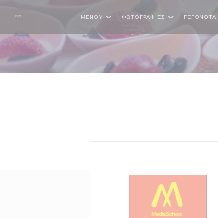
Πίνακας διαχείρισης "Μπισκότων" (Cookies)
ΜΕΝΟΎ
ΦΩΤΟΓΡΑΦΊΕΣ
ΓΕΓΟΝΌΤΑ