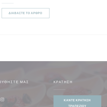
((ΑΝΟΊΓΕΙ ΣΕ ΝΈΟ ΠΑΡΆΘΥΡΟ))
ΔΙΑΒΆΣΤΕ ΤΟ ΆΡΘΡΟ
ΟΥΘΉΣΤΕ ΜΑΣ
ΚΡΆΤΗΣΗ
ο παράθυρο))
ΚΆΝΤΕ ΚΡΆΤΗΣΗ
ook ((ανοίγει σε νέο παράθυρο))
Instagram ((ανοίγει σε νέο παράθυρο))
ΤΡΑΠΕΖΙΟΎ