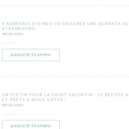
6 ADRESSES DIVINES OÙ DÉVORER UNE BURRATA U
STRASBOURG
08/06/2021
((ΑΝΟΊΓΕΙ ΣΕ ΝΈΟ ΠΑΡΆΘΥΡΟ))
ΔΙΑΒΆΣΤΕ ΤΟ ΆΡΘΡΟ
UN FESTIN POUR LA SAINT-VALENTIN : 15 RESTOS 
ET PRÊTS À NOUS GÂTER !
09/02/2021
((ΑΝΟΊΓΕΙ ΣΕ ΝΈΟ ΠΑΡΆΘΥΡΟ))
ΔΙΑΒΆΣΤΕ ΤΟ ΆΡΘΡΟ