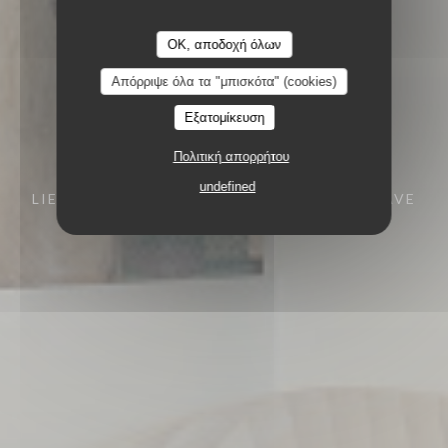
OK, αποδοχή όλων
Απόρριψε όλα τα "μπισκότα" (cookies)
Εξατομίκευση
Πολιτική απορρήτου
undefined
LIEU DE VIE ET DE PARTAGE
5 RUE GUSTAVE
DORÉ 67000 STRASBOURG