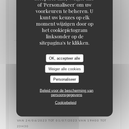
of 'Personaliseer' om uw
voorkeuren te beheren. U
kunt uw keuzes op elk
VAN 09/09/2023 TOT 10/09/2023 VAN 14H00 TOT
moment wijzigen door op
02H00
het cookiepictogram
MARIAGE SAMANTHA&BRYAN
linksonder op de
sitepagina's te klikken.
OK, accepteer alle
Weiger alle cookies
Personaliseer
Beleid voor de bescherming van
persoonsgegevens
Cookiebeleid
VAN 24/06/2023 TOT 01/07/2023 VAN 19H00 TOT
23H30