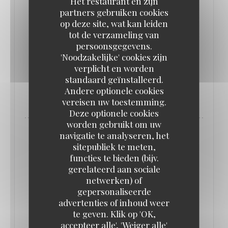
Het restaurant en zijn
partners gebruiken cookies
op deze site, wat kan leiden
tot de verzameling van
OP 09/03/2024 VAN 17H00 TOT 23H00
persoonsgegevens.
COCKTAIL D'ENTREPRISE : RCSA X
'Noodzakelijke' cookies zijn
WINAMAX
verplicht en worden
standaard geïnstalleerd.
Andere optionele cookies
((OPENT IN EEN NIEUW VENSTER)
MEER INFORMATIE
vereisen uw toestemming.
Deze optionele cookies
worden gebruikt om uw
navigatie te analyseren, het
sitepubliek te meten,
functies te bieden (bijv.
gerelateerd aan sociale
netwerken) of
gepersonaliseerde
advertenties of inhoud weer
te geven. Klik op 'OK,
accepteer alle', 'Weiger alle'