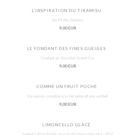
L’INSPIRATION DU TIRAMISU
Au Fil des Saisons
9,00 EUR
LE FONDANT DES FINES GUEULES
Coulant au chocolat Grand Cru
9,00 EUR
COMME UN FRUIT POCHÉ
De saison, crumble à la Verveine et son sorbet
9,00 EUR
LIMONCELLO GLACÉ
Sorbet Citron Basilic arrosé de Limoncello (4cl - 45°)