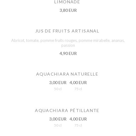
LIMONADE
3,80 EUR
JUS DE FRUITS ARTISANAL
Abricot, tomate, pomme fruits rouges, pomme mirabelle, ananas,
passion
4,90 EUR
AQUACHIARA NATURELLE
3,00 EUR
4,00 EUR
50 cl
75 cl
AQUACHIARA PÉTILLANTE
3,00 EUR
4,00 EUR
50 cl
75 cl