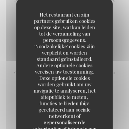
14,50 EUR
Het restaurant en zijn
partners gebruiken cookies
op deze site, wat kan leiden
TARTE FLAMBÉE CHÈVRE MIEL
tot de verzameling van
Crème, oignons, lardons, chèvre cendré, miel
persoonsgegevens.
12,50 EUR
'Noodzakelijke' cookies zijn
verplicht en worden
standaard geïnstalleerd.
TARTE FLAMBÉE STRACCIATELLA
Andere optionele cookies
vereisen uw toestemming.
Crème, oignons, lardons, stracciatella, tomates cerises, pesto
Deze optionele cookies
14,50 EUR
worden gebruikt om uw
navigatie te analyseren, het
sitepubliek te meten,
TARTE FLAMBÉE VÉGÉTARIENNE
functies te bieden (bijv.
gerelateerd aan sociale
Crème, oignons, champignons, petits légumes et pesto
netwerken) of
11,50 EUR
gepersonaliseerde
advertenties of inhoud weer