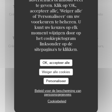
te geven. Klik op 'OK,
TARTE FLAMBÉE VÉGÉTARIENNE GRATINÉE
accepteer alle', 'Weiger alle'
Crème, oignons, champignons, emmental, petits légumes et pesto
of 'Personaliseer' om uw
12,00 EUR
voorkeuren te beheren. U
kunt uw keuzes op elk
moment wijzigen door op
het cookiepictogram
TARTE FLAMBÉE FORESTIÈRE AIL DES OURS
linksonder op de
Crème, oignons, champignons, stracciatella, tomme à l'ail des ours,
sitepagina's te klikken.
pesto et roquette
13,00 EUR
OK, accepteer alle
Weiger alle cookies
Personaliseer
Beleid voor de bescherming van
persoonsgegevens
Cookiebeleid
Boissons