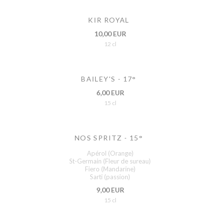
KIR ROYAL
10,00 EUR
12 cl
BAILEY'S - 17°
6,00 EUR
15 cl
NOS SPRITZ - 15°
Apérol (Orange)
St-Germain (Fleur de sureau)
Fiero (Mandarine)
Sarti (passion)
9,00 EUR
15 cl