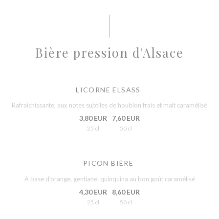
Bière pression d'Alsace
LICORNE ELSASS
Rafraîchissante, aux notes subtiles de houblon frais et malt caramélisé
3,80 EUR
7,60 EUR
25 cl
50 cl
PICON BIÈRE
A base d'orange, gentiane, quinquina au bon goût caramélisé
4,30 EUR
8,60 EUR
25 cl
50 cl