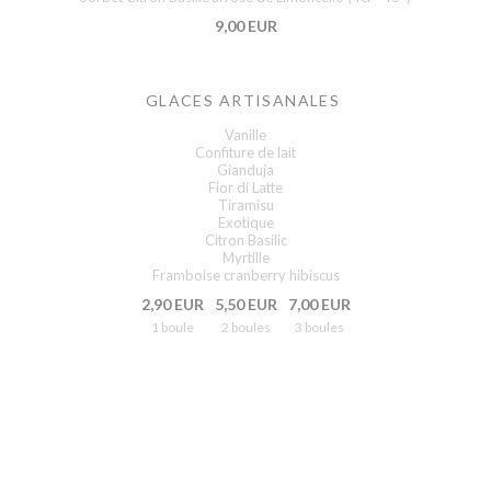
9,00 EUR
GLACES ARTISANALES
Vanille
Confiture de lait
Gianduja
Fior di Latte
Tiramisu
Exotique
Citron Basilic
Myrtille
Framboise cranberry hibiscus
2,90 EUR
5,50 EUR
7,00 EUR
1 boule
2 boules
3 boules