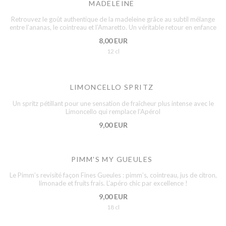
MADELEINE
Retrouvez le goût authentique de la madeleine grâce au subtil mélange
entre l’ananas, le cointreau et l’Amaretto. Un véritable retour en enfance
8,00 EUR
12 cl
LIMONCELLO SPRITZ
Un spritz pétillant pour une sensation de fraîcheur plus intense avec le
Limoncello qui remplace l’Apérol
9,00 EUR
PIMM'S MY GUEULES
Le Pimm’s revisité façon Fines Gueules : pimm’s, cointreau, jus de citron,
limonade et fruits frais. L’apéro chic par excellence !
9,00 EUR
18 cl