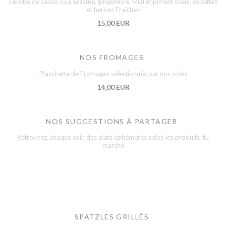
Enrobé de sauce soja sésame, gingembre, Miel et piment doux, cébettes
et herbes Fraîches
15,00 EUR
NOS FROMAGES
Planchette de Fromages sélectionnés par nos soins
14,00 EUR
NOS SUGGESTIONS À PARTAGER
Retrouvez, chaque soir, des plats éphémères selon les produits du
marché
SPATZLES GRILLÉS