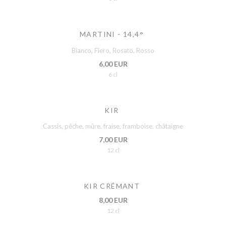
MARTINI - 14,4°
Bianco, Fiero, Rosato, Rosso
6,00 EUR
6 cl
KIR
Cassis, pêche, mûre, fraise, framboise, châtaigne
7,00 EUR
12 cl
KIR CRÉMANT
8,00 EUR
12 cl