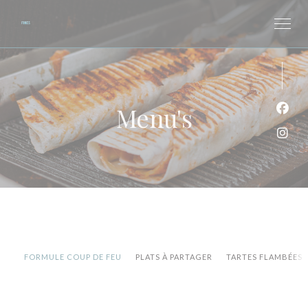
Cookies beheer paneel
Menu's
Face
Inst
FORMULE COUP DE FEU
PLATS À PARTAGER
TARTES FLAMBÉES