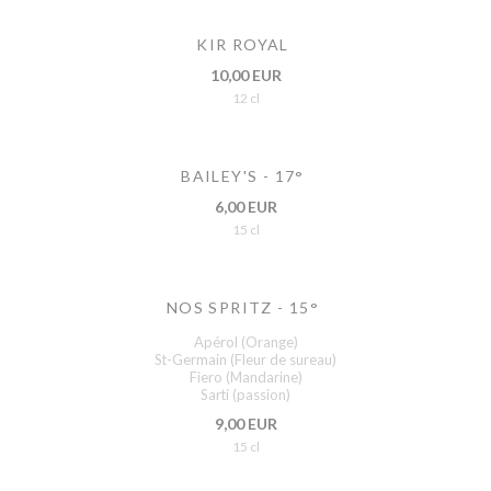
KIR ROYAL
10,00 EUR
12 cl
BAILEY'S - 17°
6,00 EUR
15 cl
NOS SPRITZ - 15°
Apérol (Orange)
St-Germain (Fleur de sureau)
Fiero (Mandarine)
Sarti (passion)
9,00 EUR
15 cl