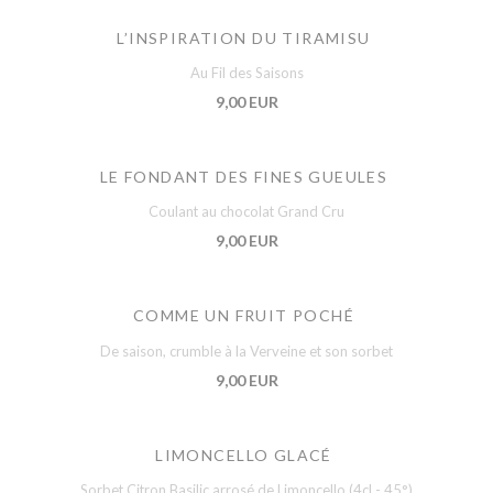
L’INSPIRATION DU TIRAMISU
Au Fil des Saisons
9,00 EUR
LE FONDANT DES FINES GUEULES
Coulant au chocolat Grand Cru
9,00 EUR
COMME UN FRUIT POCHÉ
De saison, crumble à la Verveine et son sorbet
9,00 EUR
LIMONCELLO GLACÉ
Sorbet Citron Basilic arrosé de Limoncello (4cl - 45°)