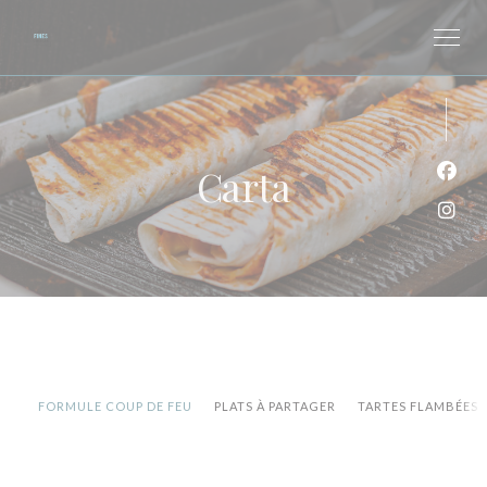
Personalización de sus opciones de cookies
Carta
Face
Inst
FORMULE COUP DE FEU
PLATS À PARTAGER
TARTES FLAMBÉES