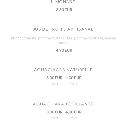
LIMONADE
3,80 EUR
JUS DE FRUITS ARTISANAL
Abricot, tomate, pomme fruits rouges, pomme mirabelle, ananas,
passion
4,90 EUR
AQUACHIARA NATURELLE
3,00 EUR
4,00 EUR
50 cl
75 cl
AQUACHIARA PÉTILLANTE
3,00 EUR
4,00 EUR
50 cl
75 cl