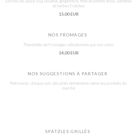
Enrobé de sauce soja sésame, gingembre, Miel et piment doux, cébettes
et herbes Fraîches
15,00 EUR
NOS FROMAGES
Planchette de Fromages sélectionnés par nos soins
14,00 EUR
NOS SUGGESTIONS À PARTAGER
Retrouvez, chaque soir, des plats éphémères selon les produits du
marché
SPATZLES GRILLÉS