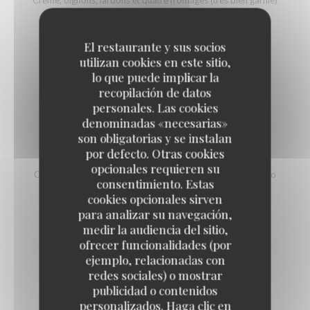
14,50 EUR
El restaurante y sus socios
utilizan cookies en este sitio,
TARTE FLAMBÉE CHÈVRE MIEL
lo que puede implicar la
Crème, oignons, lardons, chèvre cendré, miel
recopilación de datos
12,50 EUR
personales. Las cookies
denominadas «necesarias»
son obligatorias y se instalan
por defecto. Otras cookies
TARTE FLAMBÉE STRACCIATELLA
opcionales requieren su
Crème, oignons, lardons, stracciatella, tomates cerises, pesto
consentimiento. Estas
14,50 EUR
cookies opcionales sirven
para analizar su navegación,
medir la audiencia del sitio,
TARTE FLAMBÉE VÉGÉTARIENNE
ofrecer funcionalidades (por
ejemplo, relacionadas con
Crème, oignons, champignons, petits légumes et pesto
redes sociales) o mostrar
11,50 EUR
publicidad o contenidos
personalizados. Haga clic en