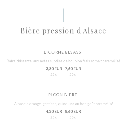
Bière pression d'Alsace
LICORNE ELSASS
Rafraîchissante, aux notes subtiles de houblon frais et malt caramélisé
3,80 EUR
7,60 EUR
25 cl
50 cl
PICON BIÈRE
A base d'orange, gentiane, quinquina au bon goût caramélisé
4,30 EUR
8,60 EUR
25 cl
50 cl