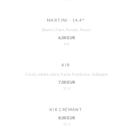
MARTINI - 14,4°
Bianco, Fiero, Rosato, Rosso
6,00 EUR
6 cl
KIR
Cassis, pêche, mûre, fraise, framboise, châtaigne
7,00 EUR
12 cl
KIR CRÉMANT
8,00 EUR
12 cl