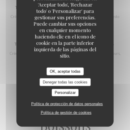
'Aceptar todo', 'Rechazar
TARTE FLAMBÉE VÉGÉTARIENNE GRATINÉE
todo' o 'Personalizar' para
gestionar sus preferencias.
Crème, oignons, champignons, emmental, petits légumes et pesto
Puede cambiar sus opciones
12,00 EUR
en cualquier momento
haciendo clic en el icono de
cookie en la parte inferior
TARTE FLAMBÉE FORESTIÈRE AIL DES OURS
izquierda de las páginas del
Crème, oignons, champignons, stracciatella, tomme à l'ail des ours,
sitio.
pesto et roquette
13,00 EUR
OK, aceptar todas
Denegar todas las cookies
Personalizar
Política de protección de datos personales
Política de gestión de cookies
Boissons