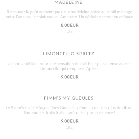
MADELEINE
Retrouvez le goût authentique de la madeleine grâce au subtil mélange
entre l’ananas, le cointreau et l’Amaretto. Un véritable retour en enfance
8,00 EUR
12 cl
LIMONCELLO SPRITZ
Un spritz pétillant pour une sensation de fraîcheur plus intense avec le
Limoncello qui remplace l’Apérol
9,00 EUR
PIMM'S MY GUEULES
Le Pimm’s revisité façon Fines Gueules : pimm’s, cointreau, jus de citron,
limonade et fruits frais. L’apéro chic par excellence !
9,00 EUR
18 cl