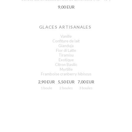
9,00 EUR
GLACES ARTISANALES
Vanille
Confiture de lait
Gianduja
Fior di Latte
Tiramisu
Exotique
Citron Basilic
Myrtille
Framboise cranberry hibiscus
2,90 EUR
5,50 EUR
7,00 EUR
1 boule
2 boules
3 boules