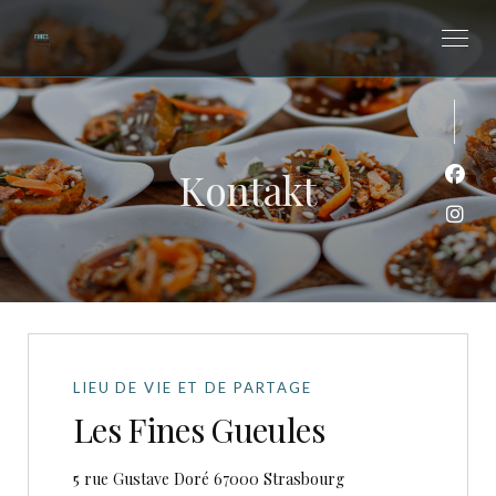
Kontakt
Face
Inst
LIEU DE VIE ET DE PARTAGE
Les Fines Gueules
((öffnet ein neues Fen
5 rue Gustave Doré 67000 Strasbourg